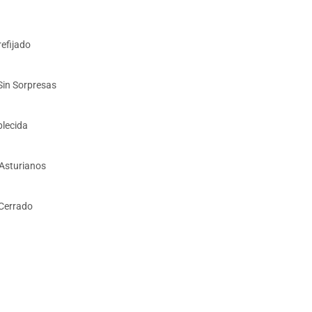
refijado
 Sin Sorpresas
blecida
 Asturianos
 Cerrado