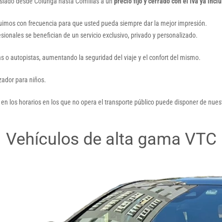
raslado desde Colunga hasta Comillas a un
precio fijo y cerrado con el iva ya incl
tuimos con frecuencia para que usted pueda siempre dar la mejor impresión.
esionales se benefician de un servicio exclusivo, privado y personalizado.
as o autopistas, aumentando la seguridad del viaje y el confort del mismo.
lzador para niños.
 en los horarios en los que no opera el transporte público puede disponer de nuest
Vehículos de alta gama VTC