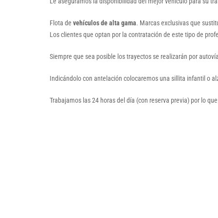
Le aseguramos la disponibilidad del mejor vehículo para su t
Flota de
vehículos de alta gama
. Marcas exclusivas que susti
Los clientes que optan por la contratación de este tipo de prof
Siempre que sea posible los trayectos se realizarán por autoví
Indicándolo con antelación colocaremos una sillita infantil o a
Trabajamos las 24 horas del día (con reserva previa) por lo que