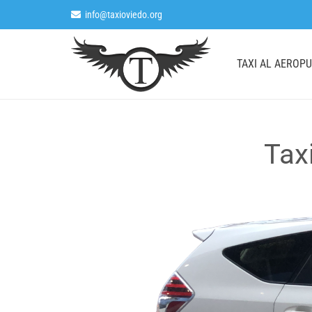
info@taxioviedo.org
TAXI AL AEROP
Tax