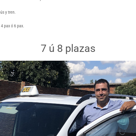
ús y tren.
 4 pax ó 6 pax.
7 ú 8 plazas